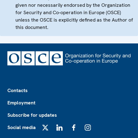
given nor necessarily endorsed by the Organization
for Security and Co-operation in Europe (OSCE)
unless the OSCE is explicitly defined as the Author of
this document.
Footer
Contacts
Employment
Subscribe for updates
Social media
X
LinkedIn
Facebook
Instagram