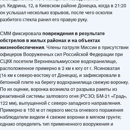
ул. Кедрина, 12, в Киевском районе Донецка, когда в 21:20
он услышал несколько взрывов, после чего осколок
разбитого стекла ранил его правую руку.
СММ фиксировала
повреждения в результате
обстрелов в жилых районах и на объектах
жизнеобеспечения
. Члены патруля Миссии в присутствии
офицеров Вооруженных сил Российской Федерации при
СЦКК посетили Верхнекальмиусское водохранилище,
расположенное примерно в 2 км к югу от г. Ясиноватая
(16 км к северо‑востоку от Донецка), и зафиксировали в
бетонной плите на берегу водохранилища свежую воронку.
По их оценке, воронка возникла от разрыва ракеты из
реактивной системы залпового огня (РСЗО; БМ-21 «Град»,
122 мм), выпущенной с северо-западного направления.
Примерно в 150 м от первого места огневого поражения
наблюдатели видели 4 свежие воронки в мягком грунте;
однако определить тип примененного вооружения и