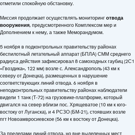
отметили спокойную обстановку.
Миссия продолжает осуществлять мониторинг
отвода
вооружения
, предусмотренного Комплексом мер и
Дополнением к нему, а также Меморандумом.
5 ноября в подконтрольных правительству районах
беспилотный летательный аппарат (БПЛА) СММ среднего
радиуса действия зафиксировал 8 самоходных гаубиц (2С1
«Гвоздика», 122 мм) возле с. Александрополь (43 км к
северу от Донецка), размещенных в нарушение
соответствующих линий отвода. 6 ноября в
неподконтрольных правительству районах наблюдатели
видели 1 танк (Т-72) на грузовике-платформе, который
двигался на север вблизи пос. Хрящеватое (10 км к юго-
востоку от Луганска), и 4 РСЗО (БМ‑21), стоявших возле
пгт Новоамвросиевское (56 км к востоку от Донецка).
За пределами линий отвода, но вне выделенных мест