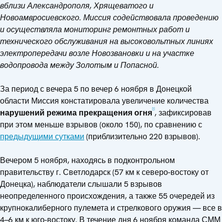
вблизи Александрополя, Хрящеватого и
Новоамвросиевского. Миссия содействовала проведению
и осуществляла мониторинг ремонтных работ и
технического обслуживания на высоковольтных линиях
электропередачи возле Новозвановки и на участке
водопровода между Золотым и Попасной.
За период с вечера 5 по вечер 6 ноября в Донецкой
области Миссия констатировала увеличение количества
[1]
нарушений режима прекращения огня
, зафиксировав
при этом меньше взрывов (около 150), по сравнению с
предыдущими сутками
(приблизительно 220 взрывов).
Вечером 5 ноября, находясь в подконтрольном
правительству г. Светлодарск (57 км к северо-востоку от
Донецка), наблюдатели слышали 5 взрывов
неопределенного происхождения, а также 55 очередей из
крупнокалиберного пулемета и стрелкового оружия — все в
4–6 км к юго-востоку. В течение дня 6 ноября команда СММ