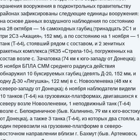
хранения вооружения в подконтрольных правительству
районах зафиксированы следующие единицы вооружения:
на основе данных воздушного наблюдения по состоянию
на 28 октября — 16 самоходных гаубиц (тринадцать 2С1 и
три 2С3 «Акация», 152 мм), а по состоянию на 1 ноября — 1
танк (Т-64), стоявший рядом с составом, и 2 зенитных
ракетных комплекса (9К35 «Стрела-10»), погруженных на
состав возле с. Зачатовка (74 км к юго-западу от Донецка);
5 ноября БПЛА СММ среднего радиуса действия
обнаружил 10 буксируемых гаубиц (девять Д-20, 152 мм, и
одну Д-30 «Лягушка», 122 мм) в с. Новооленевка (48 км к
северо-западу от Донецка); 6 ноября наблюдатели видели
10 танков (Т-64) на грузовиках-платформах, двигавшихся к
северу возле Новооленевки, 1 неподвижный танк (Т-64)
возле с. Белокриничное (быв. Калинино, 79 км к юго-востоку
от Донецка), а также 3 танка (Т-64), из которых два стояли, а
один перевозили на грузовике-платформе в северо-
восточном направлении вблизи г. Бахмут (быв. Артемовск,