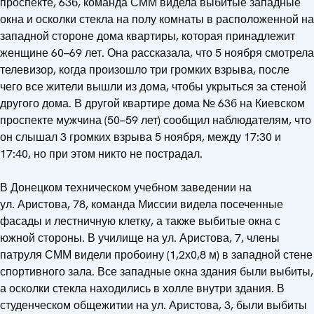
проспекте, 63б, команда СММ видела выбитые западные
окна и осколки стекла на полу комнаты в расположенной на
западной стороне дома квартиры, которая принадлежит
женщине 60–69 лет. Она рассказала, что 5 ноября смотрела
телевизор, когда произошло три громких взрыва, после
чего все жители вышли из дома, чтобы укрыться за стеной
другого дома. В другой квартире дома № 63б на Киевском
проспекте мужчина (50–59 лет) сообщил наблюдателям, что
он слышал 3 громких взрыва 5 ноября, между 17:30 и
17:40, но при этом никто не пострадал.
В Донецком техническом учебном заведении на
ул. Аристова, 78, команда Миссии видела посеченные
фасады и лестничную клетку, а также выбитые окна с
южной стороны. В училище на ул. Аристова, 7, члены
патруля СММ видели пробоину (1,2х0,8 м) в западной стене
спортивного зала. Все западные окна здания были выбиты,
а осколки стекла находились в холле внутри здания. В
студенческом общежитии на ул. Аристова, 3, были выбиты