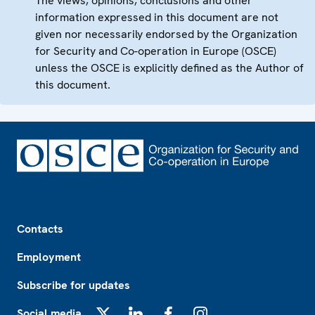
The views, opinions, conclusions and other
information expressed in this document are not
given nor necessarily endorsed by the Organization
for Security and Co-operation in Europe (OSCE)
unless the OSCE is explicitly defined as the Author of
this document.
Footer
Contacts
Employment
Subscribe for updates
Social media
X
LinkedIn
Facebook
Instagram