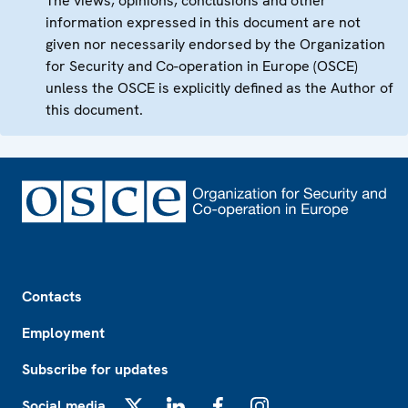
The views, opinions, conclusions and other
information expressed in this document are not
given nor necessarily endorsed by the Organization
for Security and Co-operation in Europe (OSCE)
unless the OSCE is explicitly defined as the Author of
this document.
Footer
Contacts
Employment
Subscribe for updates
Social media
X
LinkedIn
Facebook
Instagram