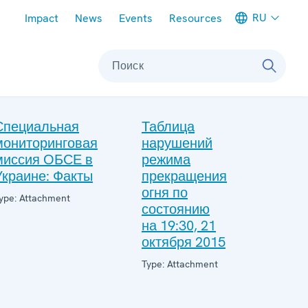
Meta navigation
RU
Impact
News
Events
Resources
Поиск
Специальная
Таблица
мониторинговая
нарушений
миссия ОБСЕ в
режима
Украине: Факты
прекращения
огня по
ype: Attachment
состоянию
на 19:30, 21
октября 2015
Type: Attachment