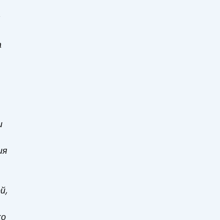
я
а
и
ия
й,
ко