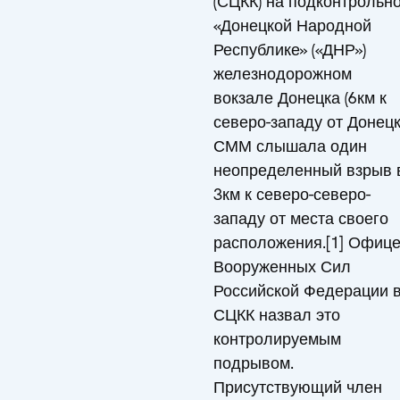
(СЦКК) на подконтрольн
«Донецкой Народной
Республике» («ДНР»)
железнодорожном
вокзале Донецка (6км к
северо-западу от Донецк
СММ слышала один
неопределенный взрыв 
3км к северо-северо-
западу от места своего
расположения.[1] Офиц
Вооруженных Сил
Российской Федерации 
СЦКК назвал это
контролируемым
подрывом.
Присутствующий член