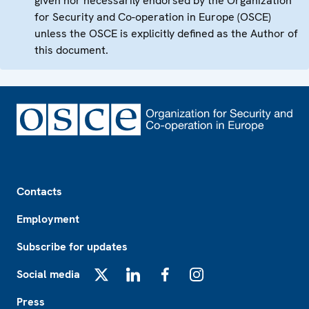
given nor necessarily endorsed by the Organization
for Security and Co-operation in Europe (OSCE)
unless the OSCE is explicitly defined as the Author of
this document.
Footer
Contacts
Employment
Subscribe for updates
Social media
X
LinkedIn
Facebook
Instagram
Press