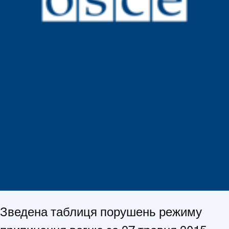
Зведена таблиця порушень режиму