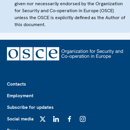
given nor necessarily endorsed by the Organization
for Security and Co-operation in Europe (OSCE)
unless the OSCE is explicitly defined as the Author of
this document.
Footer
Contacts
Employment
Subscribe for updates
Social media
X
LinkedIn
Facebook
Instagram