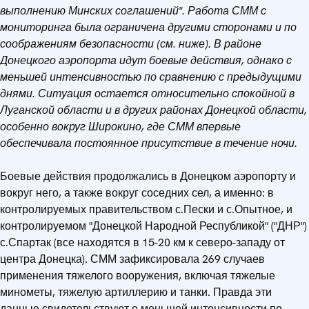
выполнению Минских соглашений". Работа СММ с
мониторинга была ограничена другими сторонами и по
соображениям безопасности (см. ниже). В районе
Донецкого аэропорта идут боевые действия, однако с
меньшей интенсивностью по сравнению с предыдущими
днями. Ситуация остается относительно спокойной в
Луганской области и в других районах Донецкой области,
особенно вокруг Широкино, где СММ впервые
обеспечивала постоянное присутствие в течение ночи.
Боевые действия продолжались в Донецком аэропорту и
вокруг него, а также вокруг соседних сел, а именно: в
контролируемых правительством с.Пески и с.Опытное, и
контролируемом "Донецкой Народной Республикой" ("ДНР")
с.Спартак (все находятся в 15-20 км к северо-западу от
центра Донецка). СММ зафиксировала 269 случаев
применения тяжелого вооружения, включая тяжелые
минометы, тяжелую артиллерию и танки. Правда эти
данные свидетельствуют о меньшей интенсивности по