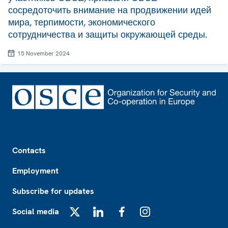
сосредоточить внимание на продвижении идей
мира, терпимости, экономического
сотрудничества и защиты окружающей среды.
15 November 2024
Footer
Contacts
Employment
Subscribe for updates
Social media
X
LinkedIn
Facebook
Instagram