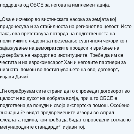
поддршка од ОБСЕ за неговата имплементација.
„Ова е исчекор во вистинската насока за земјата кој
придонесува и за стабилноста на регионот во целост. Исто
така, ова претставува потврда на подготвеноста на
политичките лидери за преземање суштински чекори кон
зајакнување на демократските процеси и враќање на
довербата на народот во институциите. Треба да им се
честита и на еврокомесарот Хан и неговите партнери за
нивната помош во постигнувањето на овој договор“,
изјави Дачиќ.
„Ги охрабрувам сите страни да го спроведат договорот во
целост и во духот на добрата волја, при што ОБСЕ е
подготвена да понуди и своја експертска помош. Особено
значајни ќе бидат предвремените избори во Април
следната година, кои треба да бидат спроведени согласно
меѓународните стандарди“, изјави тој.