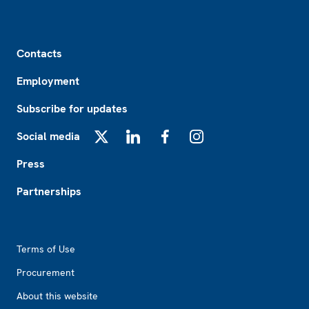
Footer
Contacts
Employment
Subscribe for updates
Social media
X
LinkedIn
Facebook
Instagram
Press
Partnerships
Footer2
Terms of Use
Procurement
About this website