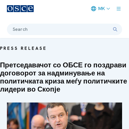
MK
Meta navigation
Search
PRESS RELEASE
Претседавачот со ОБСЕ го поздрави
договорот за надминување на
политичката криза меѓу политичките
лидери во Скопје