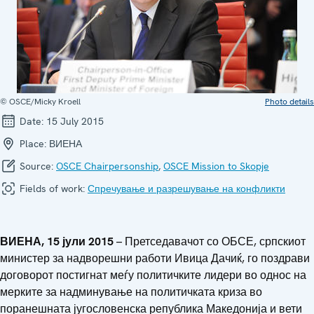
© OSCE/Micky Kroell
Photo details
Date:
15 July 2015
Place:
ВИЕНА
Source:
OSCE Chairpersonship
,
OSCE Mission to Skopje
Fields of work:
Спречување и разрешување на конфликти
ВИЕНА, 15 јули 2015
– Претседавачот со ОБСЕ, српскиот
министер за надворешни работи Ивица Дачиќ, го поздрави
договорот постигнат меѓу политичките лидери во однос на
мерките за надминување на политичката криза во
поранешната југословенска република Македонија и вети