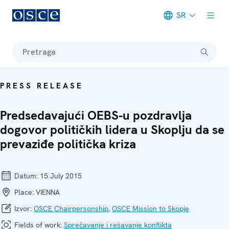
SR
Meta navigation
Pretraga
PRESS RELEASE
Predsedavajući OEBS-u pozdravlja
dogovor političkih lidera u Skoplju da se
prevaziđe politička kriza
Datum:
15 July 2015
Place:
VIENNA
Izvor:
OSCE Chairpersonship
,
OSCE Mission to Skopje
Fields of work:
Sprečavanje i rešavanje konflikta