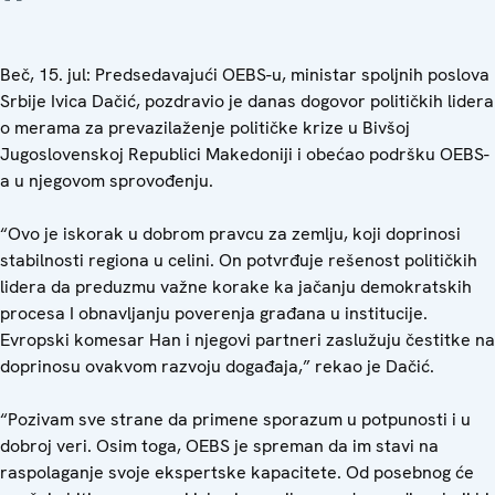
Beč, 15. jul: Predsedavajući OEBS-u, ministar spoljnih poslova
Srbije Ivica Dačić, pozdravio je danas dogovor političkih lidera
o merama za prevazilaženje političke krize u Bivšoj
Jugoslovenskoj Republici Makedoniji i obećao podršku OEBS-
a u njegovom sprovođenju.
“Ovo je iskorak u dobrom pravcu za zemlju, koji doprinosi
stabilnosti regiona u celini. On potvrđuje rešenost političkih
lidera da preduzmu važne korake ka jačanju demokratskih
procesa I obnavljanju poverenja građana u institucije.
Evropski komesar Han i njegovi partneri zaslužuju čestitke na
doprinosu ovakvom razvoju događaja,” rekao je Dačić.
“Pozivam sve strane da primene sporazum u potpunosti i u
dobroj veri. Osim toga, OEBS je spreman da im stavi na
raspolaganje svoje ekspertske kapacitete. Od posebnog će