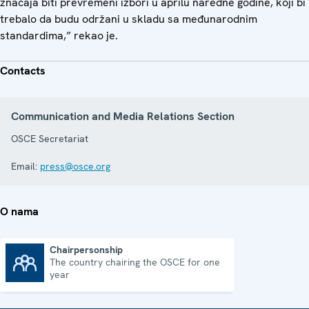
značaja biti prevremeni izbori u aprilu naredne godine, koji bi
trebalo da budu održani u skladu sa međunarodnim
standardima,” rekao je.
Contacts
Communication and Media Relations Section
OSCE Secretariat
Email:
press@osce.org
O nama
Chairpersonship
The country chairing the OSCE for one
Chairpersonship
year