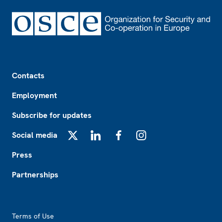
Footer
Contacts
Employment
Subscribe for updates
Social media
X
LinkedIn
Facebook
Instagram
Press
Partnerships
Footer2
Terms of Use