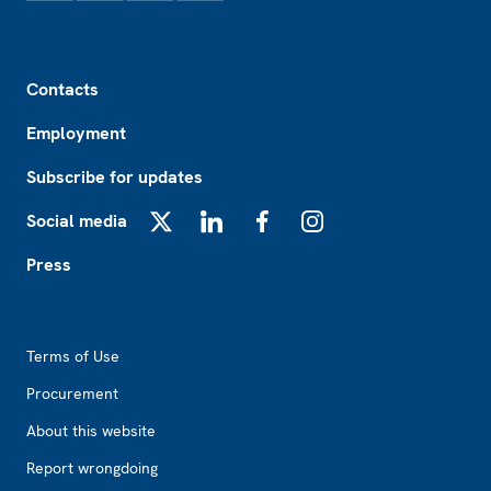
Footer
Contacts
Employment
Subscribe for updates
Social media
X
LinkedIn
Facebook
Instagram
Press
Footer2
Terms of Use
Procurement
About this website
Report wrongdoing