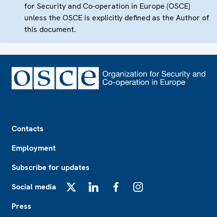
for Security and Co-operation in Europe (OSCE)
unless the OSCE is explicitly defined as the Author of
this document.
Footer
Contacts
Employment
Subscribe for updates
Social media
X
LinkedIn
Facebook
Instagram
Press