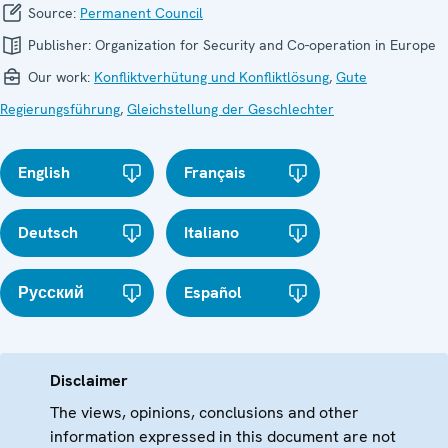
Source:
Permanent Council
Publisher:
Organization for Security and Co-operation in Europe
Our work:
Konfliktverhütung und Konfliktlösung
,
Gute
Regierungsführung
,
Gleichstellung der Geschlechter
English
Français
Deutsch
Italiano
Русский
Español
Disclaimer
The views, opinions, conclusions and other
information expressed in this document are not