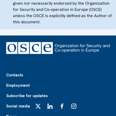
given nor necessarily endorsed by the Organization
for Security and Co-operation in Europe (OSCE)
unless the OSCE is explicitly defined as the Author of
this document.
Footer
Contacts
Employment
Subscribe for updates
Social media
X
LinkedIn
Facebook
Instagram