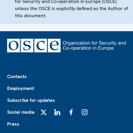
for Security and Co-operation in Europe (OSCE)
unless the OSCE is explicitly defined as the Author of
this document.
Footer
Contacts
Employment
Subscribe for updates
Social media
X
LinkedIn
Facebook
Instagram
Press