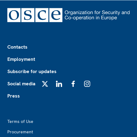
Footer
Contacts
Employment
Subscribe for updates
Social media
X
LinkedIn
Facebook
Instagram
Press
Footer2
Terms of Use
Procurement