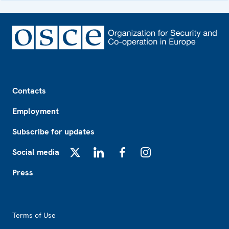
Footer
Contacts
Employment
Subscribe for updates
Social media
X
LinkedIn
Facebook
Instagram
Press
Footer2
Terms of Use