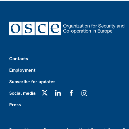
Footer
Contacts
Employment
Subscribe for updates
Social media
X
LinkedIn
Facebook
Instagram
Press
Footer2