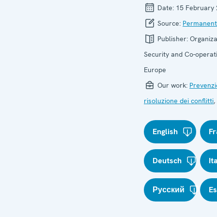
Date:
15 February
Source:
Permanent
Publisher:
Organiza
Security and Co-operati
Europe
Our work:
Prevenzi
risoluzione dei conflitti
,
English
Fr
Deutsch
It
Русский
E