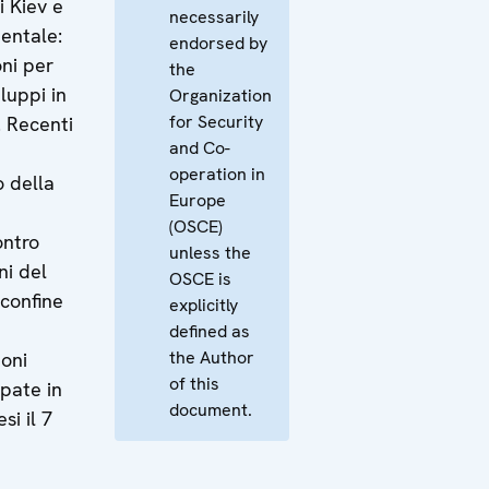
i Kiev e
necessarily
dentale:
endorsed by
oni per
the
luppi in
Organization
for Security
 Recenti
and Co-
operation in
 della
Europe
(OSCE)
ontro
unless the
ni del
OSCE is
 confine
explicitly
defined as
the Author
ioni
of this
ipate in
document.
si il 7