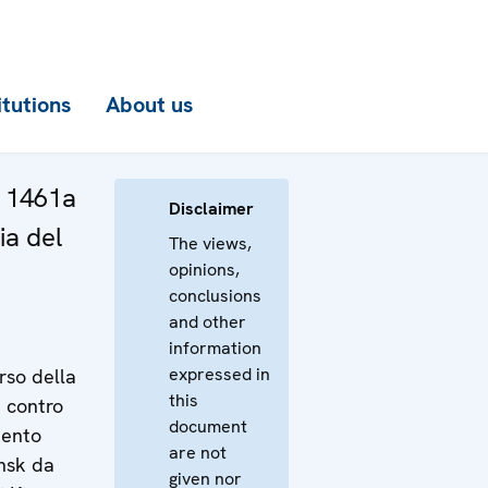
itutions
About us
a 1461a
Disclaimer
ia del
The views,
opinions,
conclusions
and other
information
expressed in
rso della
this
 contro
document
mento
are not
insk da
given nor