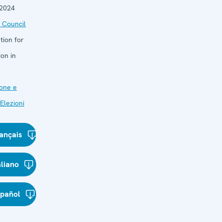
 2024
 Council
tion for
on in
one e
Elezioni
ançais
aliano
spañol