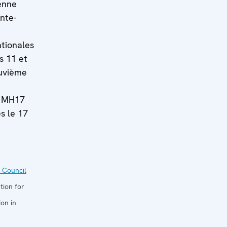
enne
nte-
ationales
s 11 et
euvième
l MH17
s le 17
 Council
tion for
on in