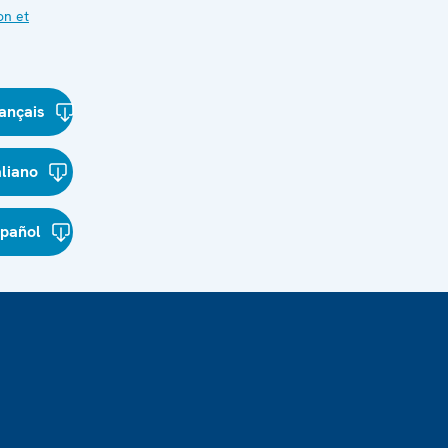
on et
ançais
aliano
spañol