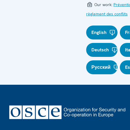
Our work:
Préventi
règlement des conflits
English
Fr
Deutsch
It
Русский
E