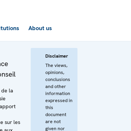
itutions
About us
Disclaimer
nce
The views,
opinions,
nseil
conclusions
and other
 de la
information
sie
expressed in
Rapport
this
document
are not
e sur les
given nor
ce aux