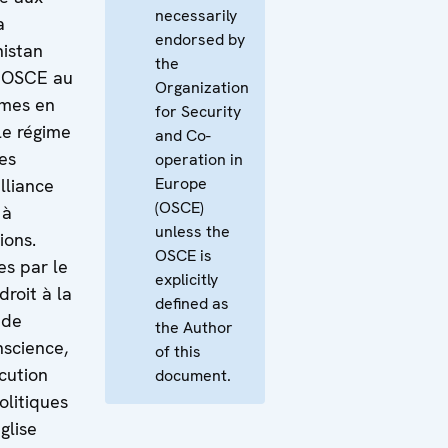
necessarily
a
endorsed by
nistan
the
l’OSCE au
Organization
imes en
for Security
le régime
and Co-
ues
operation in
Europe
lliance
(OSCE)
 à
unless the
ions.
OSCE is
es par le
explicitly
droit à la
defined as
 de
the Author
nscience,
of this
cution
document.
olitiques
glise