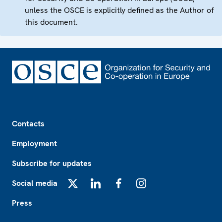
unless the OSCE is explicitly defined as the Author of
this document.
Footer
Contacts
Employment
Subscribe for updates
Social media
X
LinkedIn
Facebook
Instagram
Press