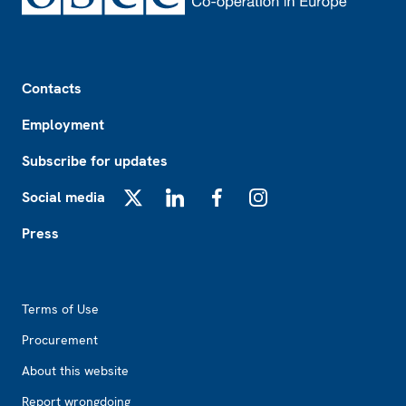
Footer
Contacts
Employment
Subscribe for updates
Social media
X
LinkedIn
Facebook
Instagram
Press
Footer2
Terms of Use
Procurement
About this website
Report wrongdoing