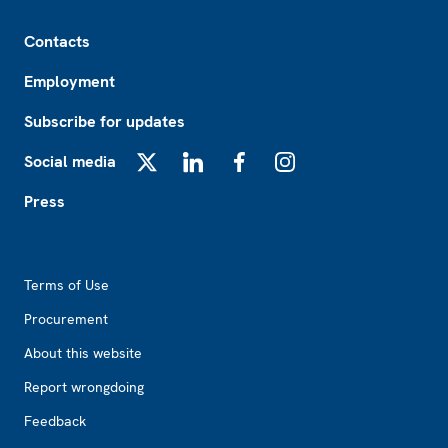
Footer
Contacts
Employment
Subscribe for updates
Social media
X
LinkedIn
Facebook
Instagram
Press
Footer2
Terms of Use
Procurement
About this website
Report wrongdoing
Feedback