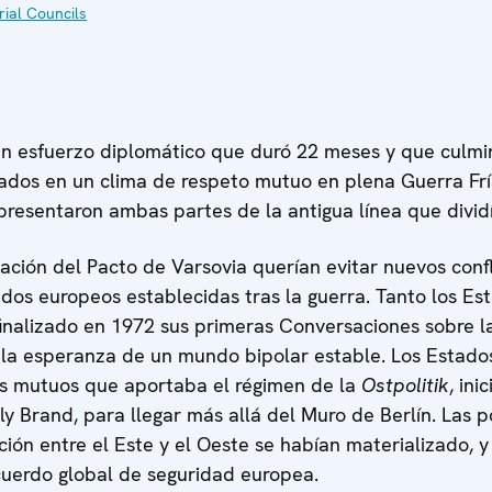
rial Councils
 un esfuerzo diplomático que duró 22 meses y que culmi
stados en un clima de respeto mutuo en plena Guerra Fr
 presentaron ambas partes de la antigua línea que divid
zación del Pacto de Varsovia querían evitar nuevos conf
tados europeos establecidas tras la guerra. Tanto los E
finalizado en 1972 sus primeras Conversaciones sobre la
 la esperanza de un mundo bipolar estable. Los Estado
ios mutuos que aportaba el régimen de la
Ostpolitik
, ini
y Brand, para llegar más allá del Muro de Berlín. Las p
ión entre el Este y el Oeste se habían materializado, y
cuerdo global de seguridad europea.