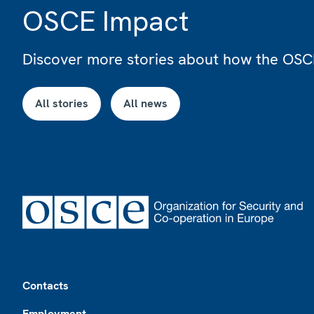
OSCE Impact
Discover more stories about how the OSCE
All stories
All news
Footer
Contacts
Employment