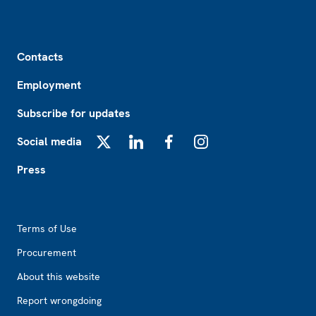
Footer
Contacts
Employment
Subscribe for updates
Social media
X
LinkedIn
Facebook
Instagram
Press
Footer2
Terms of Use
Procurement
About this website
Report wrongdoing