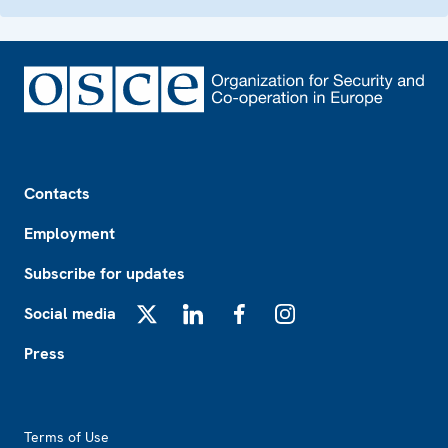
Footer
Contacts
Employment
Subscribe for updates
Social media
X
LinkedIn
Facebook
Instagram
Press
Footer2
Terms of Use