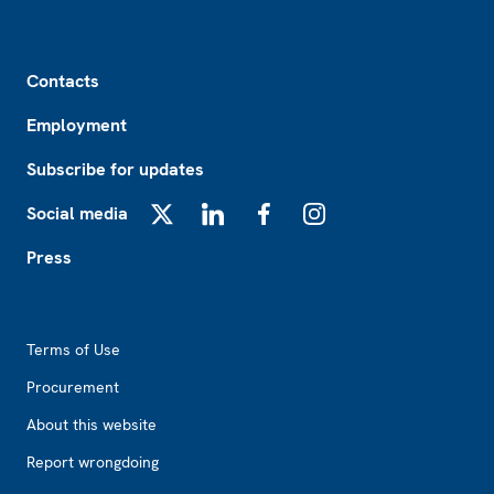
Footer
Contacts
Employment
Subscribe for updates
Social media
X
LinkedIn
Facebook
Instagram
Press
Footer2
Terms of Use
Procurement
About this website
Report wrongdoing