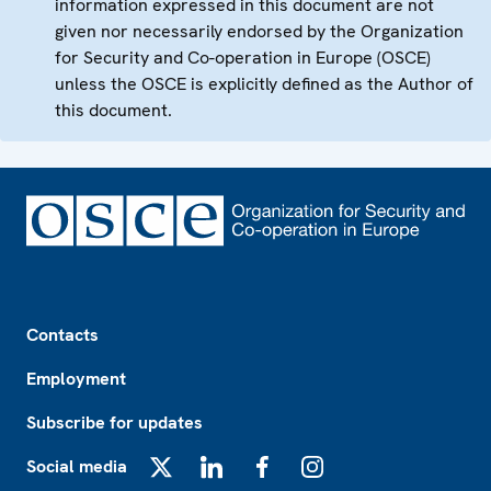
information expressed in this document are not
given nor necessarily endorsed by the Organization
for Security and Co-operation in Europe (OSCE)
unless the OSCE is explicitly defined as the Author of
this document.
Footer
Contacts
Employment
Subscribe for updates
Social media
X
LinkedIn
Facebook
Instagram