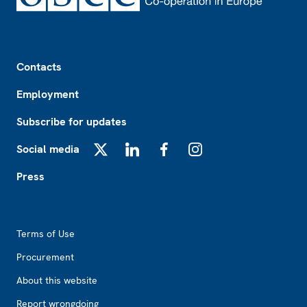
Footer
Contacts
Employment
Subscribe for updates
Social media
X
LinkedIn
Facebook
Instagram
Press
Footer2
Terms of Use
Procurement
About this website
Report wrongdoing