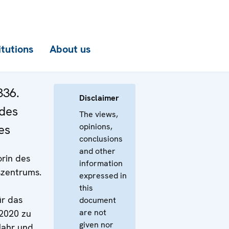
itutions
About us
336.
Disclaimer
 des
The views,
opinions,
es
conclusions
and other
orin des
information
szentrums.
expressed in
this
ür das
document
are not
2020 zu
given nor
ahr und