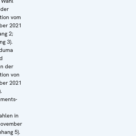
e Wahl
 der
tion vom
mber 2021
ang 2;
g 3).
sduma
nd
n der
tion von
mber 2021
.
aments-
ahlen in
 November
nhang 5).