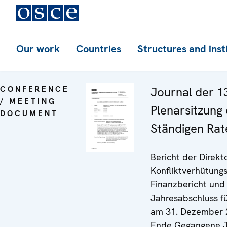
Our work
Countries
Structures and inst
CONFERENCE
Journal der 1
/ MEETING
Plenarsitzung
DOCUMENT
Ständigen Rat
Bericht der Direkt
Konfliktverhütung
Finanzbericht und
Jahresabschluss f
am 31. Dezember 
Ende Gegangene J