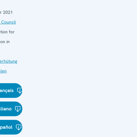
r 2021
 Council
tion for
on in
verhütung
len
ançais
aliano
spañol