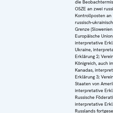
die Beobachtermis
OSZE an zwei russ
Kontrollposten an
russisch-ukrainisc
Grenze (Slowenien
Europäische Union
interpretative Erk
Ukraine, interpret
Erklärung 2; Verei
Königreich, auch 
Kanadas, interpret
Erklärung 3; Verei
Staaten von Ameri
interpretative Erk
Russische Föderati
interpretative Erkl
Russlands fortges