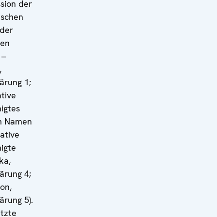
sion der
ischen
 der
hen
 –
,
lärung 1;
ative
nigtes
im Namen
ative
nigte
ka,
lärung 4;
on,
ärung 5).
etzte