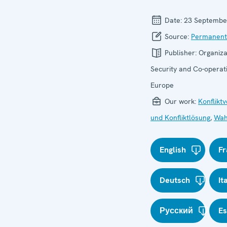
Date:
23 Septembe
Source:
Permanent
Publisher:
Organiza
Security and Co-operati
Europe
Our work:
Konflikt
und Konfliktlösung
,
Wah
English
Fr
Deutsch
It
Русский
E