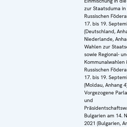
Einmischung in di
zur Staatsduma in
Russischen Födera
17. bis 19. Septe
(Deutschland, Anh
Niederlande, Anhan
Wahlen zur Staat
sowie Regional- u
Kommunalwahlen i
Russischen Födera
17. bis 19. Septe
(Moldau, Anhang 4)
Vorgezogene Parl
und
Präsidentschaftsw
Bulgarien am 14.
2021 (Bulgarien, A