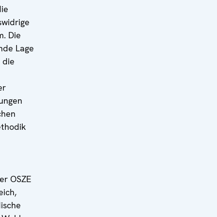
die
swidrige
m. Die
rnde Lage
 die
er
rungen
chen
thodik
er OSZE
eich,
dische