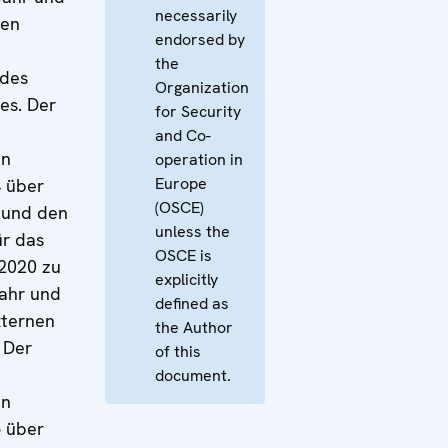
necessarily
nen
endorsed by
the
 des
Organization
es. Der
for Security
and Co-
en
operation in
Europe
4 über
(OSCE)
 und den
unless the
ür das
OSCE is
2020 zu
explicitly
ahr und
defined as
xternen
the Author
 Der
of this
document.
en
5 über