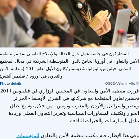
المشاركون في جلسة عمل حول العدالة والإصلاح القانوني بمؤتمر منظمة
الأمن والتعاون في أوروبا الخاصّ بالدول المتوسطية الشريكة في مجال المجتمع
المدني، فيلنيوس، ليتوانيا، 4 ديسمبر/كانون الأول لعام 2011. (منظمة الأمن
والتعاون في أوروبا / فيليمير آليتش)
Photo details
© OSCE/Velimir Alic
قررت منظمة الأمن والتعاون في المجلس الوزاري في فيلنيوس 2011
تحسين تعاون المنظمة مع شركائها في الشرق الأوسط - الجزائر
ومصر واسرائيل والأردن والمغرب وتونس - من خلال توسيع نطاق
الحوار وتكثيف المشاورات السياسية وتعزيز التعاون العملي وزيادة
تبادل الممارسات والخبرات النافعة.
وفي هذا الإطار، قام مكتب منظمة الأمن والتعاون
للمؤسسات