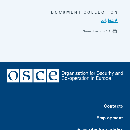
DOCUMENT COLLECTION
الانتخابات
15 November 2024
Footer
Contacts
Employment
Subscribe for updates