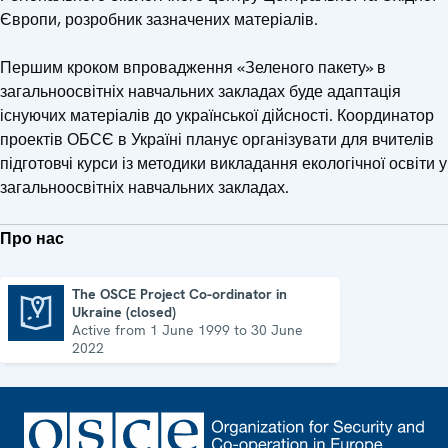
Європи, розробник зазначених матеріалів.
Першим кроком впровадження «Зеленого пакету» в
загальноосвітніх навчальних закладах буде адаптація
існуючих матеріалів до української дійсності. Координатор
проектів ОБСЄ в Україні планує організувати для вчителів
підготовчі курси із методики викладання екологічної освіти у
загальноосвітніх навчальних закладах.
Про нас
The OSCE Project Co-ordinator in
Ukraine (closed)
The OSCE Project Co-ordinator in Ukraine (closed)
Active from 1 June 1999 to 30 June
2022