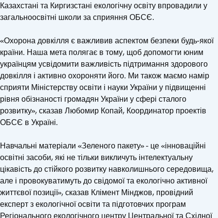
Казахстані та Киргизстані екологічну освіту впровадили у
загальноосвітні школи за сприяння ОБСЄ.
«Охорона довкілля є важливив аспектом безпеки будь-якої
країни. Наша мета полягає в тому, щоб допомогти юним
українцям усвідомити важливість підтримання здорового
довкілля і активно охороняти його. Ми також маємо намір
сприяти Міністерству освіти і науки України у підвищенні
рівня обізнаності громадян України у сфері сталого
розвитку», сказав Любомир Копай, Координатор проектів
ОБСЄ в Україні.
Навчальні матеріали «Зеленого пакету» - це «інноваційні
освітні засоби, які не тільки викличуть інтелектуальну
цікавість до стійкого розвитку навколишнього середовища,
але і провокуватимуть до свідомої та екологічно активної
життєвої позиції», сказав Клімент Мінджов, провідний
експерт з екологічної освіти та підготовчих програм
Регіонального екологічного центру Центральної та Східної