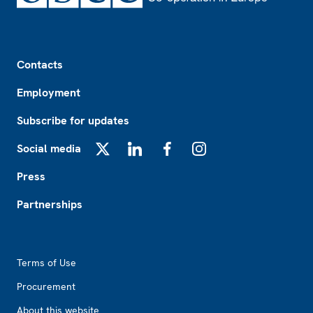
Footer
Contacts
Employment
Subscribe for updates
Social media
X
LinkedIn
Facebook
Instagram
Press
Partnerships
Footer2
Terms of Use
Procurement
About this website