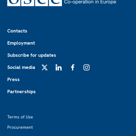
Footer
Contacts
Employment
Subscribe for updates
Social media
X
LinkedIn
Facebook
Instagram
Press
Partnerships
Footer2
Terms of Use
Procurement