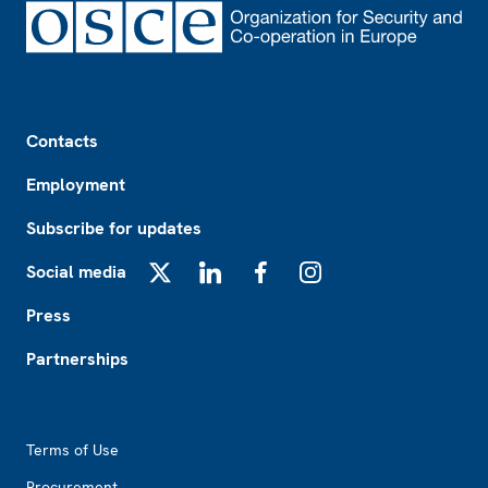
Footer
Contacts
Employment
Subscribe for updates
Social media
X
LinkedIn
Facebook
Instagram
Press
Partnerships
Footer2
Terms of Use
Procurement