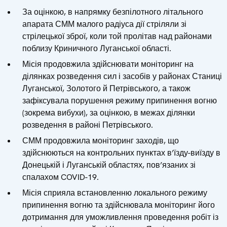
За оцінкою, в напрямку безпілотного літального
апарата СММ малого радіуса дії стріляли зі
стрілецької зброї, коли той пролітав над районами
поблизу Криничного Луганської області.
Місія продовжила здійснювати моніторинг на
ділянках розведення сил і засобів у районах Станиці
Луганської, Золотого й Петрівського, а також
зафіксувала порушення режиму припинення вогню
(зокрема вибухи), за оцінкою, в межах ділянки
розведення в районі Петрівського.
СММ продовжила моніторинг заходів, що
здійснюються на контрольних пунктах в’їзду-виїзду в
Донецькій і Луганській областях, пов’язаних зі
спалахом COVID-19.
Місія сприяла встановленню локального режиму
припинення вогню та здійснювала моніторинг його
дотримання для уможливлення проведення робіт із