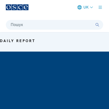
UK
Meta navigation
Пошук
DAILY REPORT