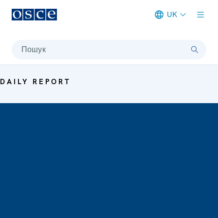
UK
Meta navigation
Пошук
DAILY REPORT