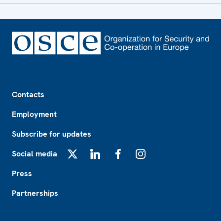
Footer
Contacts
Employment
Subscribe for updates
Social media
X
LinkedIn
Facebook
Instagram
Press
Partnerships