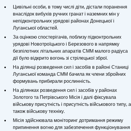
Цивільні особи, в тому числі діти, дістали поранення
внаслідок вибухів ручних гранат і наземних мін у
непідконтрольних урядові районах Донецької і
Луганської областей.
За оцінкою спостерігачів, поблизу підконтрольних
урядові Новотроїцького і Березового в напрямку
безпілотних літальних апаратів СММ малого радіуса
дії було відкрито вогонь зі стрілецької зброї.
На ділянці розведення сил і засобів в районі Станиці
Луганської команда СММ бачила як члени збройних
формувань прибирали рослинність.
На ділянках розведення сил і засобів у районах
Золотого та Петрівського Місія і далі фіксувала
військову присутність і присутність військового типу, а
також військову техніку.
Місія здійснювала моніторинг дотримання режиму
припинення вогню для забезпечення функціонування