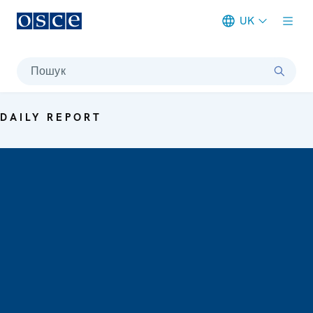
UK
Meta navigation
Пошук
DAILY REPORT