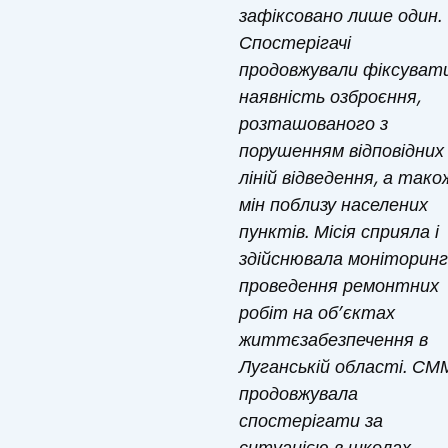
зафіксовано лише один.
Спостерігачі
продовжували фіксуват
наявність озброєння,
розташованого з
порушенням відповідних
ліній відведення, а тако
мін поблизу населених
пунктів. Місія сприяла і
здійснювала моніторинг
проведення ремонтних
робіт на об’єктах
життєзабезпечення в
Луганській області. СМ
продовжувала
спостерігати за
ситуацією в школах