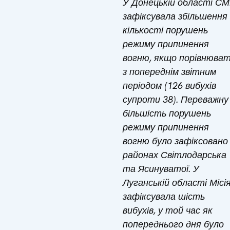
У Донецькій області С
зафіксувала збільшення
кількості порушень
режиму припинення
вогню, якщо порівнюва
з попереднім звітним
періодом (126 вибухів
супроти 38). Переважну
більшість порушень
режиму припинення
вогню було зафіксовано
районах Світлодарська
та Ясинуватої. У
Луганській області Місі
зафіксувала шість
вибухів, у той час як
попереднього дня було