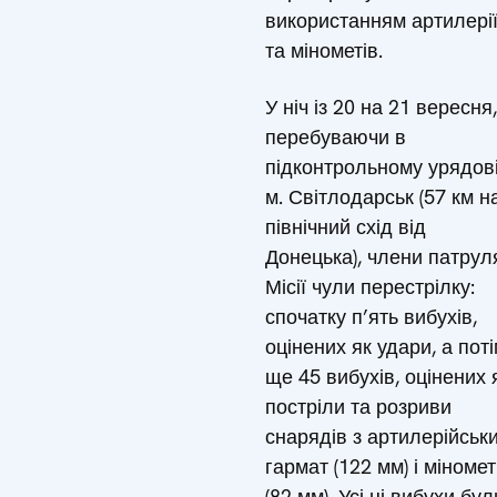
використанням артилері
та мінометів.
У ніч із 20 на 21 вересня,
перебуваючи в
підконтрольному урядов
м. Світлодарськ (57 км н
північний схід від
Донецька), члени патрул
Місії чули перестрілку:
спочатку п’ять вибухів,
оцінених як удари, а пот
ще 45 вибухів, оцінених 
постріли та розриви
снарядів з артилерійськ
гармат (122 мм) і міномет
(82 мм). Усі ці вибухи бул