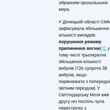
зібранням прихильників
мера.
У Донецькій області СМ
зафіксувала збільшення
кількості випадків
порушення режиму
припинення вогню
[1]
, у
тому числі трьохкратне
збільшення кількості
вибухів (126 супроти 38
вибухів, якщо
порівнювати з попередн
звітним періодом). У
Світлодарську Місія вже
другу ніч поспіль чула
перестрілку з