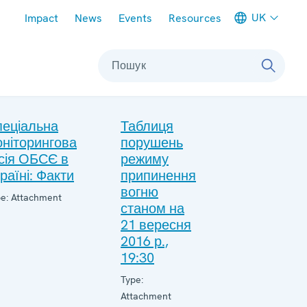
Meta navigation
UK
Impact
News
Events
Resources
Пошук
пеціальна
Таблиця
ніторингова
порушень
сія ОБСЄ в
режиму
раїні: Факти
припинення
вогню
e: Attachment
станом на
21 вересня
2016 р.,
19:30
Type:
Attachment