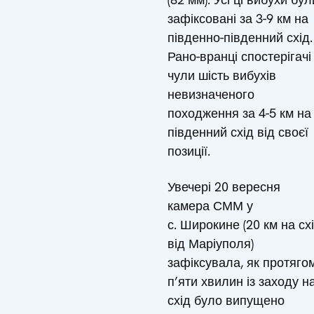
зафіксовані за 3-9 км на
південно-південний схід.
Рано-вранці спостерігачі
чули шість вибухів
невизначеного
походження за 4-5 км на
південний схід від своєї
позиції.
Увечері 20 вересня
камера СММ у
с. Широкине (20 км на сх
від Маріуполя)
зафіксувала, як протяго
п’яти хвилин із заходу н
схід було випущено