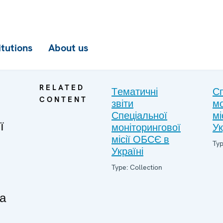
itutions
About us
RELATED
Tематичні
С
CONTENT
звіти
мо
Спеціальної
мі
ї
моніторингової
Ук
місії ОБСЄ в
Typ
Україні
Type: Collection
а