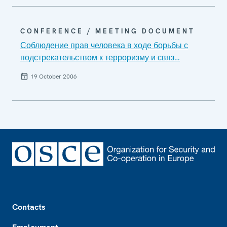
CONFERENCE / MEETING DOCUMENT
Соблюдение прав человека в ходе борьбы с
подстрекательством к терроризму и связ…
19 October 2006
Footer
Contacts