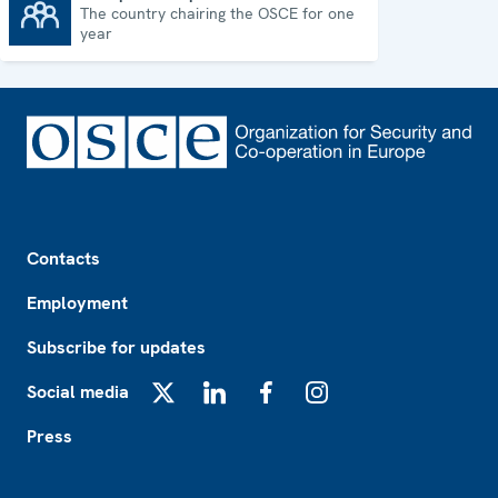
The country chairing the OSCE for one
Chairpersonship
year
Footer
Contacts
Employment
Subscribe for updates
Social media
X
LinkedIn
Facebook
Instagram
Press