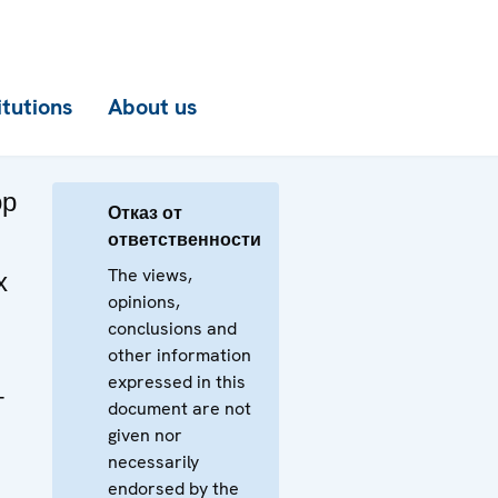
itutions
About us
ор
Отказ от
ответственности
The views,
х
opinions,
conclusions and
other information
expressed in this
т
document are not
given nor
necessarily
endorsed by the