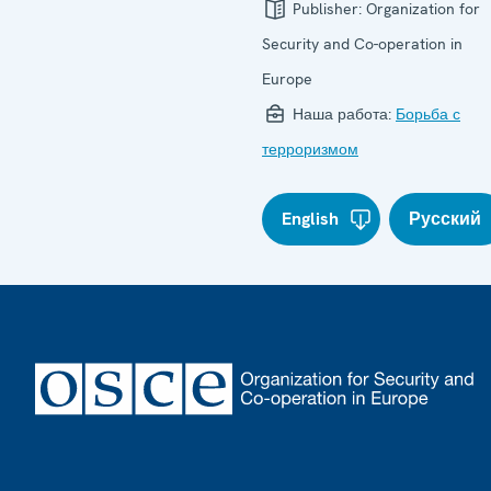
Publisher:
Organization for
Security and Co-operation in
Europe
Наша работа:
Борьба с
терроризмом
English
Русский
Footer