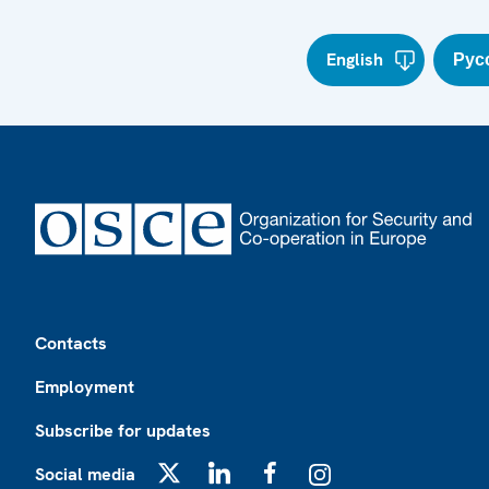
English
Рус
Footer
Contacts
Employment
Subscribe for updates
Social media
X
LinkedIn
Facebook
Instagram