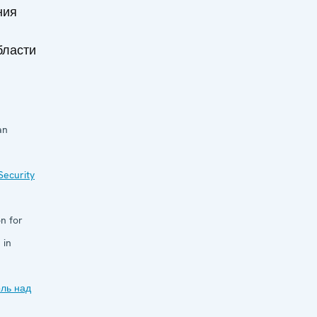
ния
бласти
an
Security
n for
 in
ль над