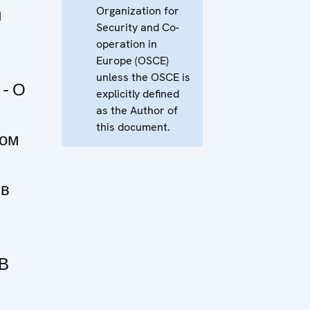
Organization for
и
Security and Co-
operation in
Europe (OSCE)
unless the OSCE is
- О
explicitly defined
as the Author of
this document.
ном
 в
-В