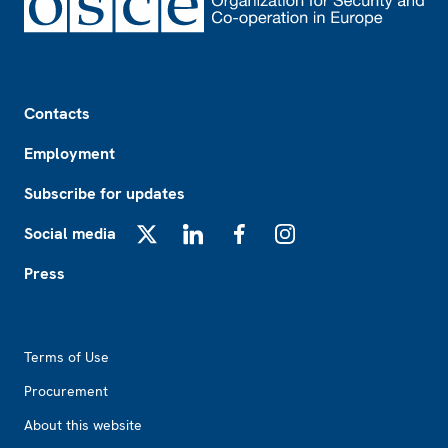
Footer
Contacts
Employment
Subscribe for updates
Social media
X
LinkedIn
Facebook
Instagram
Press
Footer2
Terms of Use
Procurement
About this website