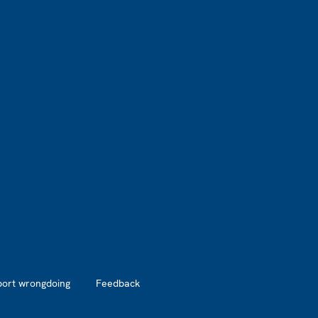
port wrongdoing
Feedback