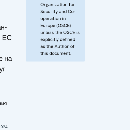
Organization for
Security and Co-
operation in
Europe (OSCE)
н-
unless the OSCE is
и ЕС
explicitly defined
as the Author of
this document.
е на
уг
ния
а
2024