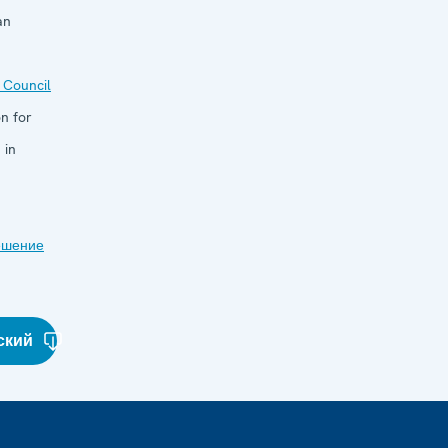
an
 Council
n for
 in
ешение
ский