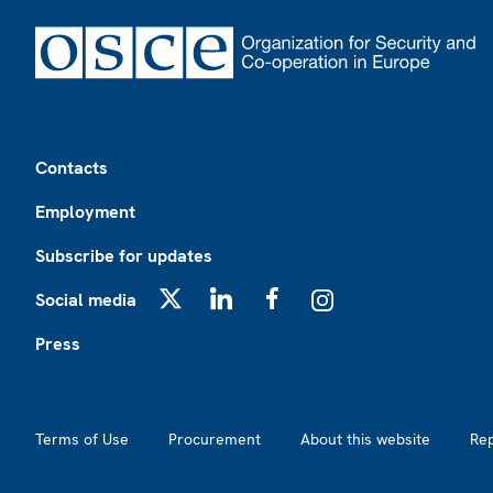
Footer
Contacts
Employment
Subscribe for updates
Social media
X
LinkedIn
Facebook
Instagram
Press
Footer2
Terms of Use
Procurement
About this website
Re