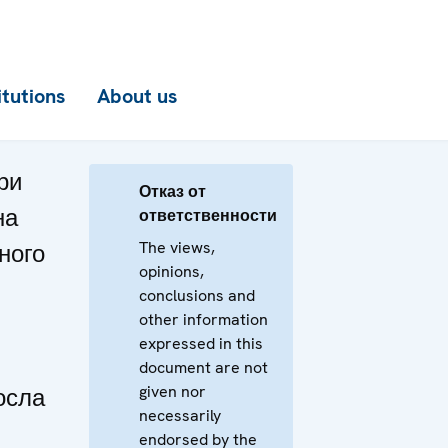
itutions
About us
ри
Отказ от
на
ответственности
The views,
ного
opinions,
conclusions and
other information
expressed in this
document are not
given nor
осла
necessarily
endorsed by the