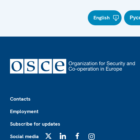
English
Рус
Footer
Contacts
Employment
Subscribe for updates
Social media
X
LinkedIn
Facebook
Instagram