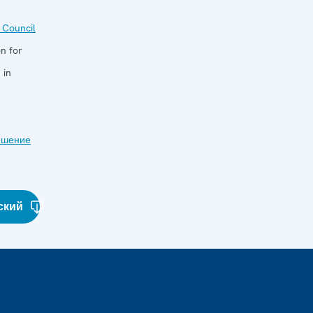
 Council
n for
 in
ешение
ский