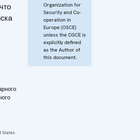
Organization for
что
Security and Co-
йска
operation in
Europe (OSCE)
unless the OSCE is
explicitly defined
as the Author of
this document.
арного
ного
d States