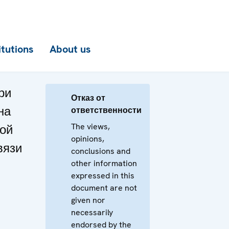
itutions
About us
ри
Отказ от
на
ответственности
The views,
кой
opinions,
вязи
conclusions and
other information
expressed in this
document are not
given nor
necessarily
endorsed by the