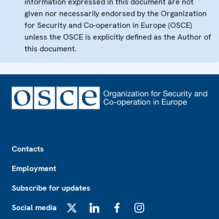
information expressed in this document are not
given nor necessarily endorsed by the Organization
for Security and Co-operation in Europe (OSCE)
unless the OSCE is explicitly defined as the Author of
this document.
Footer
Contacts
Employment
Subscribe for updates
Social media
X
LinkedIn
Facebook
Instagram