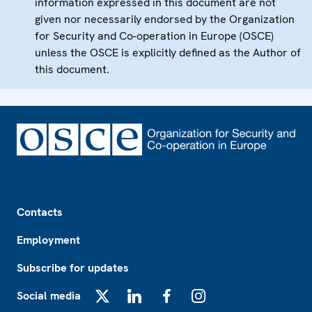
information expressed in this document are not
given nor necessarily endorsed by the Organization
for Security and Co-operation in Europe (OSCE)
unless the OSCE is explicitly defined as the Author of
this document.
Footer
Contacts
Employment
Subscribe for updates
Social media
X
LinkedIn
Facebook
Instagram