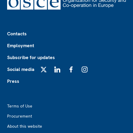
Footer
Contacts
Employment
Subscribe for updates
Social media
X
LinkedIn
Facebook
Instagram
Press
Footer2
Terms of Use
Procurement
About this website