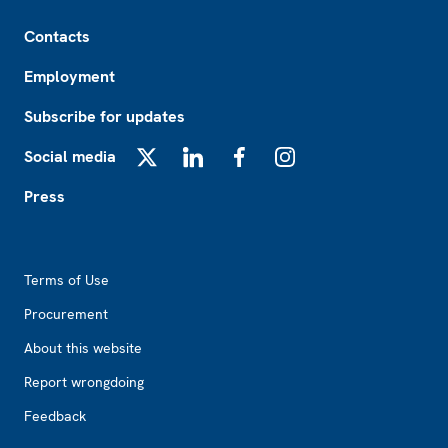
Footer
Contacts
Employment
Subscribe for updates
Social media
X
LinkedIn
Facebook
Instagram
Press
Footer2
Terms of Use
Procurement
About this website
Report wrongdoing
Feedback