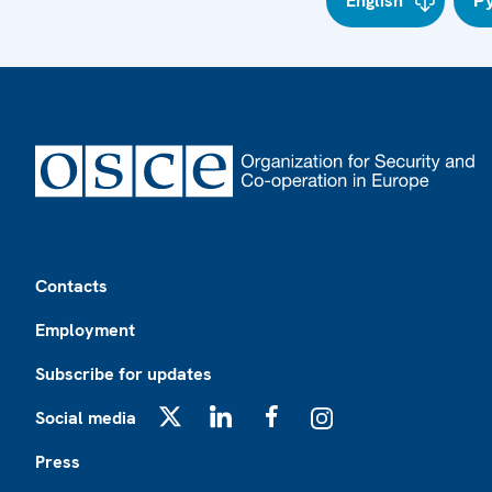
English
Р
Footer
Contacts
Employment
Subscribe for updates
Social media
X
LinkedIn
Facebook
Instagram
Press