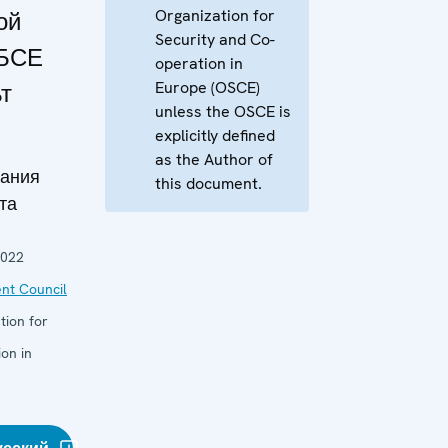
Organization for
ой
Security and Co-
ОБСЕ
operation in
Europe (OSCE)
т
unless the OSCE is
explicitly defined
as the Author of
дания
this document.
та
2022
nt Council
tion for
on in