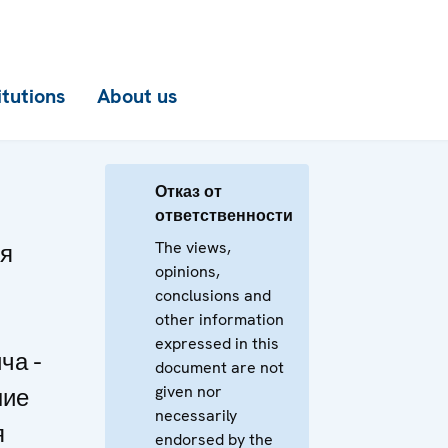
itutions
About us
Отказ от
ответственности
The views,
ля
opinions,
conclusions and
other information
expressed in this
ча -
document are not
given nor
ние
necessarily
я
endorsed by the