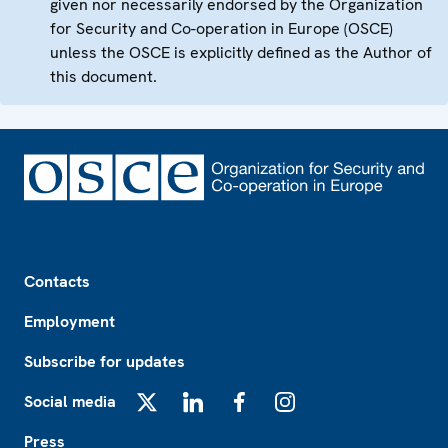
given nor necessarily endorsed by the Organization
for Security and Co-operation in Europe (OSCE)
unless the OSCE is explicitly defined as the Author of
this document.
Footer
Contacts
Employment
Subscribe for updates
Social media
X
LinkedIn
Facebook
Instagram
Press